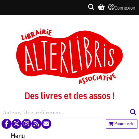
Connexion
Des livres et des assos !
Panier vide
Menu