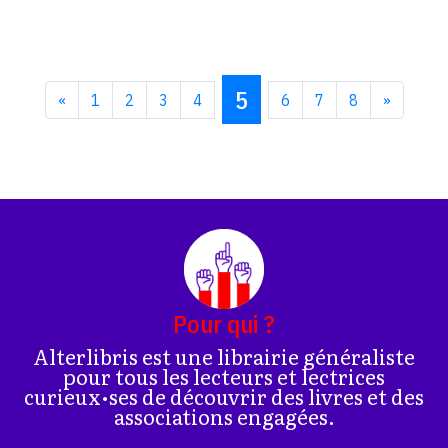
5
«
1
2
3
4
6
7
8
»
Pour qui ?
Alterlibris est une librairie généraliste
pour tous les lecteurs et lectrices
curieux•ses de découvrir des livres et des
associations engagées.