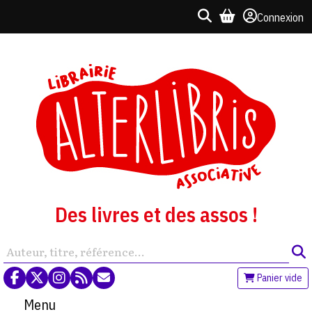
Connexion
Des livres et des assos !
Panier vide
Menu