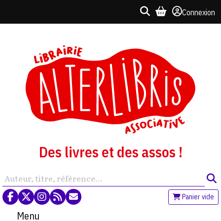
Connexion
Des livres et des assos !
Panier vide
Menu