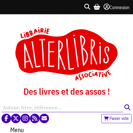
Connexion
Des livres et des assos !
Panier vide
Menu