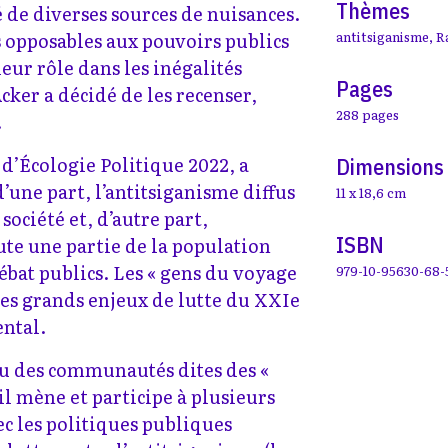
Thèmes
 de diverses sources de nuisances.
s opposables aux pouvoirs publics
antitsiganisme
,
R
leur rôle dans les inégalités
Pages
er a décidé de les recenser,
288 pages
.
 d’Écologie Politique 2022, a
Dimensions
’une part, l’antitsiganisme diffus
11 x 18,6 cm
société et, d’autre part,
ISBN
e une partie de la population
débat publics. Les « gens du voyage
979-10-95630-68-
des grands enjeux de lutte du XXIe
ental.
ssu des communautés dites des «
il mène et participe à plusieurs
ec les politiques publiques