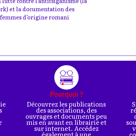
 lutte contre l’antitsiganisme (la
k) et la documentation des
s femmes d’origine romani
Pourquoi ?
rie
Découvrez les publications
S
s
des associations, des
r
ouvrages et documents peu
r
mis en avant en librairie et
sou
sur internet. Accédez
v
également à une
co