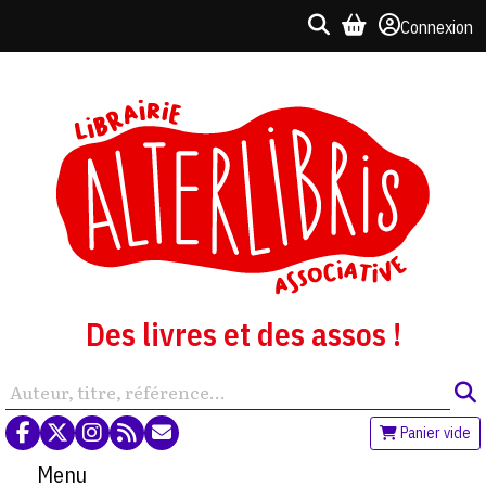
Connexion
Des livres et des assos !
Panier vide
Menu