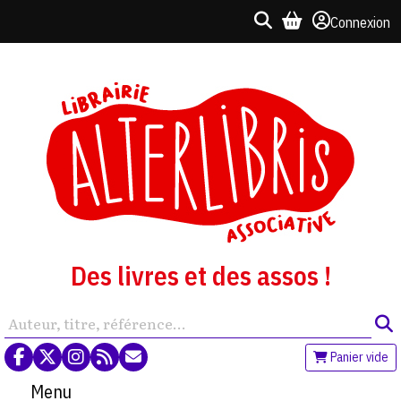
Connexion
Des livres et des assos !
Panier vide
Menu