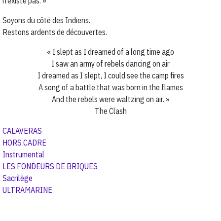
n’existe pas. »
Soyons du côté des Indiens.
Restons ardents de découvertes.
« I slept as I dreamed of a long time ago
I saw an army of rebels dancing on air
I dreamed as I slept, I could see the camp fires
A song of a battle that was born in the flames
And the rebels were waltzing on air. »
The Clash
CALAVERAS
HORS CADRE
Instrumental
LES FONDEURS DE BRIQUES
Sacrilège
ULTRAMARINE