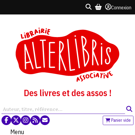
Connexion
Des livres et des assos !
Panier vide
Menu