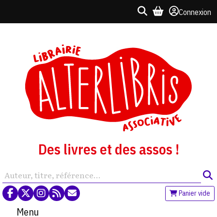
Connexion
Des livres et des assos !
Panier vide
Menu