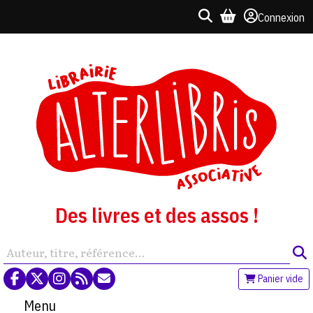
Connexion
Des livres et des assos !
Panier vide
Menu