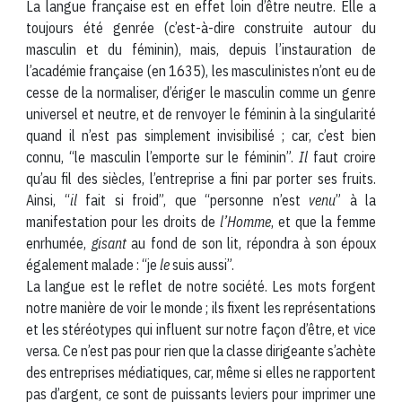
La langue française est en effet loin d’être neutre. Elle a
toujours été genrée (c’est-à-dire construite autour du
masculin et du féminin), mais, depuis l’instauration de
l’académie française (en 1635), les masculinistes n’ont eu de
cesse de la normaliser, d’ériger le masculin comme un genre
universel et neutre, et de renvoyer le féminin à la singularité
quand il n’est pas simplement invisibilisé ; car, c’est bien
connu, “le masculin l’emporte sur le féminin”.
Il
faut croire
qu’au fil des siècles, l’entreprise a fini par porter ses fruits.
Ainsi, “
il
fait si froid”, que “personne n’est
venu
” à la
manifestation pour les droits de
l’Homme
, et que la femme
enrhumée,
gisant
au fond de son lit, répondra à son époux
également malade : “je
le
suis aussi”.
La langue est le reflet de notre société. Les mots forgent
notre manière de voir le monde ; ils fixent les représentations
et les stéréotypes qui influent sur notre façon d’être, et vice
versa. Ce n’est pas pour rien que la classe dirigeante s’achète
des entreprises médiatiques, car, même si elles ne rapportent
pas d’argent, ce sont de puissants leviers pour imprimer une