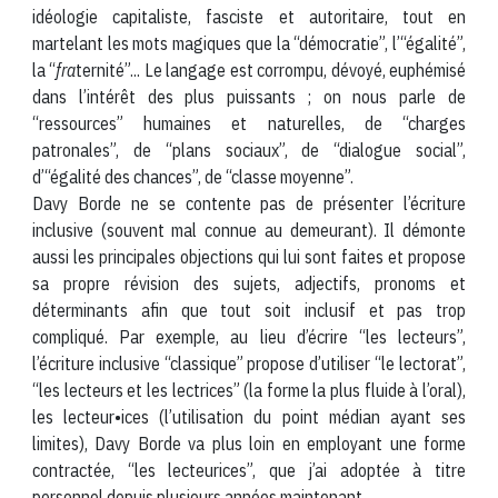
idéologie capitaliste, fasciste et autoritaire, tout en
martelant les mots magiques que la “démocratie”, l’“égalité”,
la “
fra
ternité”... Le langage est corrompu, dévoyé, euphémisé
dans l’intérêt des plus puissants ; on nous parle de
“ressources” humaines et naturelles, de “charges
patronales”, de “plans sociaux”, de “dialogue social”,
d’“égalité des chances”, de “classe moyenne”.
Davy Borde ne se contente pas de présenter l’écriture
inclusive (souvent mal connue au demeurant). Il démonte
aussi les principales objections qui lui sont faites et propose
sa propre révision des sujets, adjectifs, pronoms et
déterminants afin que tout soit inclusif et pas trop
compliqué. Par exemple, au lieu d’écrire “les lecteurs”,
l’écriture inclusive “classique” propose d’utiliser “le lectorat”,
“les lecteurs et les lectrices” (la forme la plus fluide à l’oral),
les lecteur•ices (l’utilisation du point médian ayant ses
limites), Davy Borde va plus loin en employant une forme
contractée, “les lecteurices”, que j’ai adoptée à titre
personnel depuis plusieurs années maintenant.