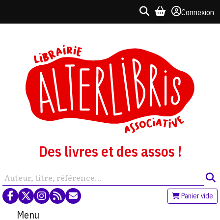
Connexion
Des livres et des assos !
Panier vide
Menu