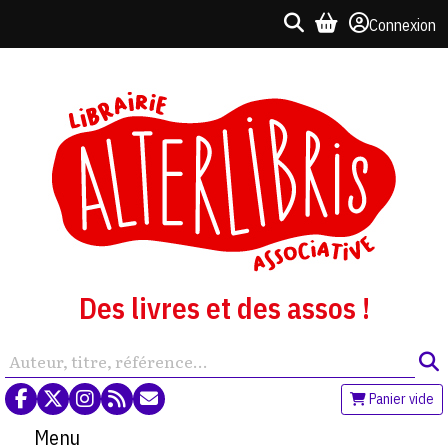
Connexion
Des livres et des assos !
Panier vide
Menu