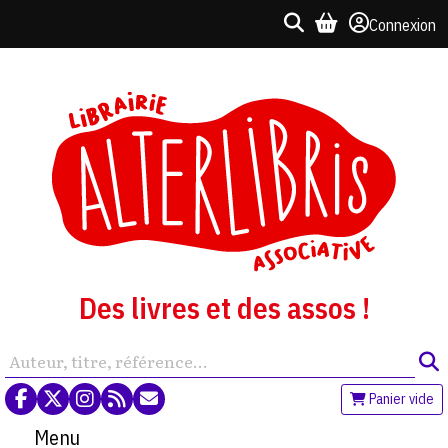
Connexion
Des livres et des assos !
Panier vide
Menu