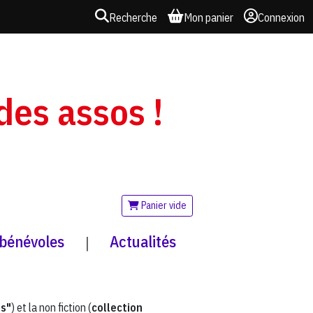
Recherche
Mon panier
Connexion
 des assos !
Panier vide
 bénévoles
Actualités
|
és"
) et la non fiction (
collection