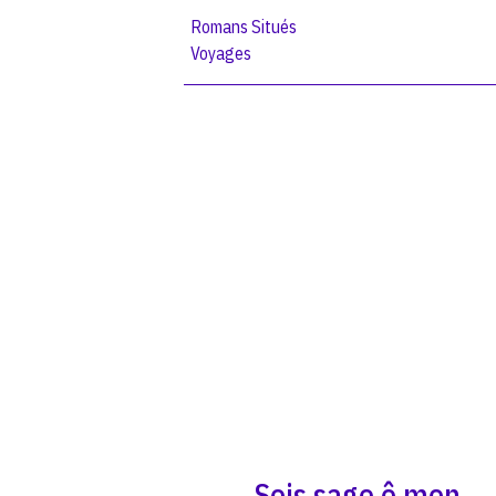
Romans Situés
Voyages
Sois sage ô mon