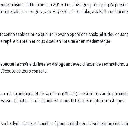
re jeune maison d’édition née en 2015. Les ouvrages parus jusqu'à prés
rritoire lakota, à Bogota, aux Pays-Bas, à Bamako, à Jakarta ou enco
ts reconnaissables et de qualité, Yovana opère des choix minutieux quant
se repère du premier coup d’oeil en librairie et en médiathèque.
cter la chaîne du livre en dialoguant avec chacun de ses maillons, la 
 l’écoute de leurs conseils.
oeur de sa politique et de sa raison d’être, grâce à un travail de proxim
es avec le public et des manifestations littéraires et pluri-artistiques.
e sur le dynamisme et la mobilité pour contribuer activement aux mutati