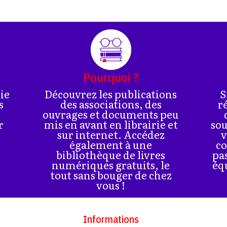
Pourquoi ?
rie
Découvrez les publications
S
s
des associations, des
r
ouvrages et documents peu
r
mis en avant en librairie et
sou
sur internet. Accédez
v
également à une
co
bibliothèque de livres
pa
numériques gratuits, le
éq
tout sans bouger de chez
vous !
Informations