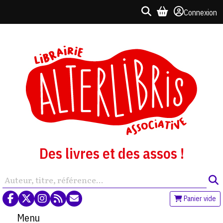
Connexion
Des livres et des assos !
Panier vide
Menu