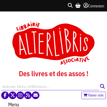
Connexion
Des livres et des assos !
Panier vide
Menu