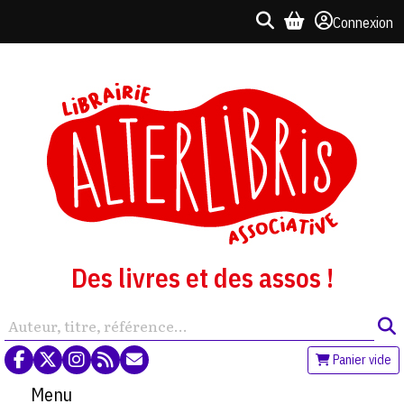
Connexion
Des livres et des assos !
Panier vide
Menu