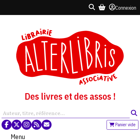
Connexion
Des livres et des assos !
Panier vide
Menu