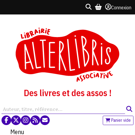
Connexion
Des livres et des assos !
Panier vide
Menu