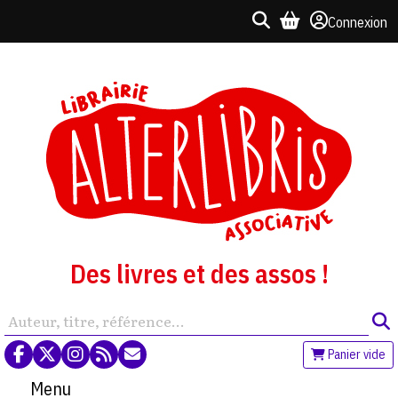
Connexion
Des livres et des assos !
Panier vide
Menu