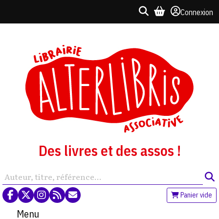
Connexion
Des livres et des assos !
Panier vide
Menu