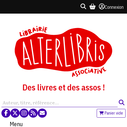
Connexion
Des livres et des assos !
Panier vide
Menu