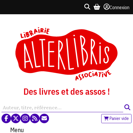
Connexion
Des livres et des assos !
Panier vide
Menu