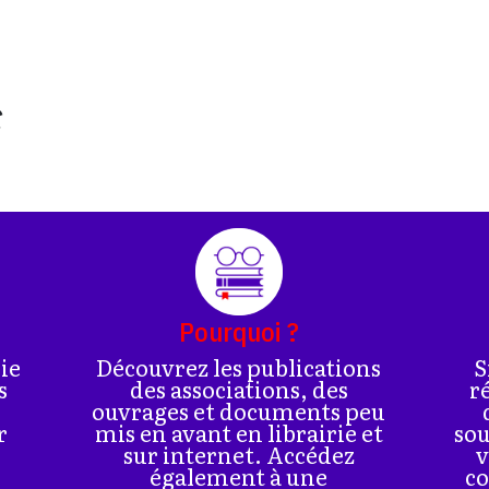
€
Pourquoi ?
rie
Découvrez les publications
S
s
des associations, des
r
ouvrages et documents peu
r
mis en avant en librairie et
sou
sur internet. Accédez
v
également à une
co