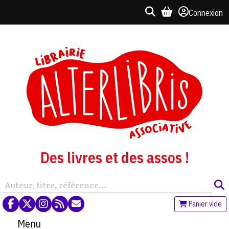
Connexion
Des livres et des assos !
Panier vide
Menu