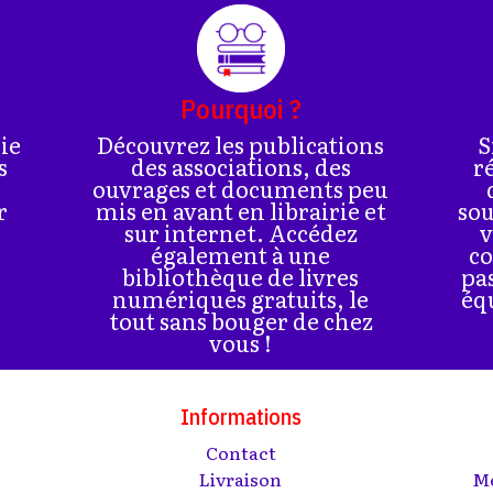
Pourquoi ?
rie
Découvrez les publications
S
s
des associations, des
r
ouvrages et documents peu
r
mis en avant en librairie et
sou
sur internet. Accédez
v
également à une
co
bibliothèque de livres
pa
numériques gratuits, le
éq
tout sans bouger de chez
vous !
Informations
Contact
s
Livraison
Me