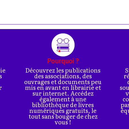
Pourquoi ?
rie
Découvrez les publications
S
s
des associations, des
r
ouvrages et documents peu
r
mis en avant en librairie et
sou
sur internet. Accédez
v
également à une
co
bibliothèque de livres
pa
numériques gratuits, le
éq
tout sans bouger de chez
vous !