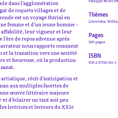
Philippe MORTI
oule dans l’agglomération
at de coquets villages et de
Thèmes
conde est un voyage fluvial en
Libertalia
,
Willi
une femme et d’un jeune homme –
 affabilité, leur vigueur et leur
Pages
e l’ère de repos advenue après
360 pages
Le narrateur nous rapporte comment
 et la transition vers une société
ISBN
re et heureuse, où la production
978-2-37729-315-5
isanat.
 artistique, récit d’anticipation et
man aux multiples facettes de
 une œuvre littéraire majeure
 et d’éclairer un tant soit peu
 des lectrices et lecteurs du XXIe