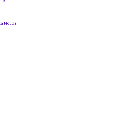
MER
am Morris