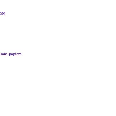
LON
,
sans-papiers