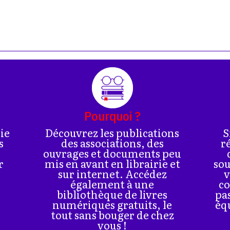
Pourquoi ?
rie
Découvrez les publications
S
s
des associations, des
r
ouvrages et documents peu
r
mis en avant en librairie et
sou
sur internet. Accédez
v
également à une
co
bibliothèque de livres
pa
numériques gratuits, le
éq
tout sans bouger de chez
vous !