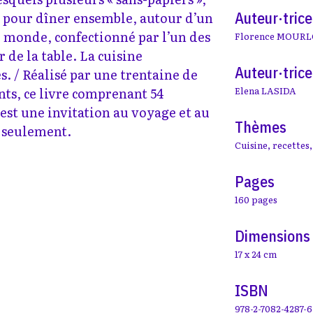
Auteur·trice
t pour dîner ensemble, autour d’un
u monde, confectionné par l’un des
Florence MOUR
 de la table. La cuisine
Auteur·trice
s. / Réalisé par une trentaine de
nts, ce livre comprenant 54
Elena LASIDA
est une invitation au voyage et au
Thèmes
 seulement.
Cuisine
,
recettes
Pages
160 pages
Dimensions
17 x 24 cm
ISBN
978-2-7082-4287-6