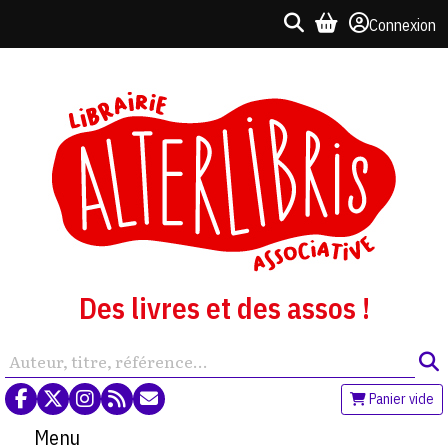
Connexion
Des livres et des assos !
Panier vide
Menu