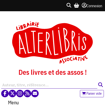
Connexion
Des livres et des assos !
Panier vide
Menu