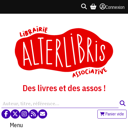
Connexion
Des livres et des assos !
Panier vide
Menu