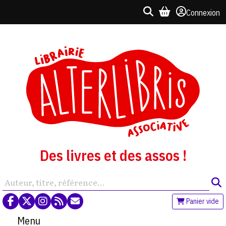
Connexion
Des livres et des assos !
Panier vide
Menu