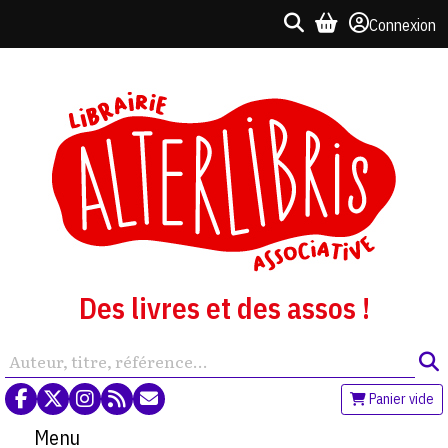
Connexion
Des livres et des assos !
Panier vide
Menu