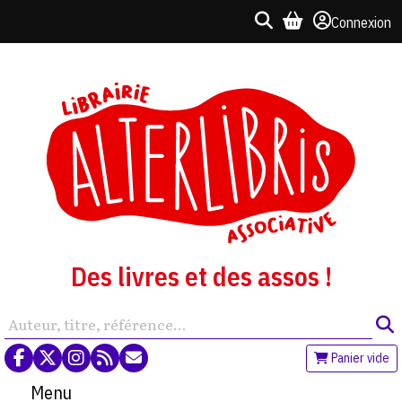
Connexion
Des livres et des assos !
Panier vide
Menu