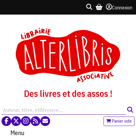
Connexion
Des livres et des assos !
Panier vide
Menu