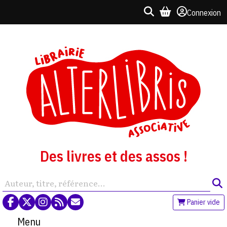
Connexion
Des livres et des assos !
Panier vide
Menu