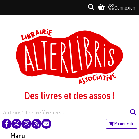
Connexion
Des livres et des assos !
Panier vide
Menu