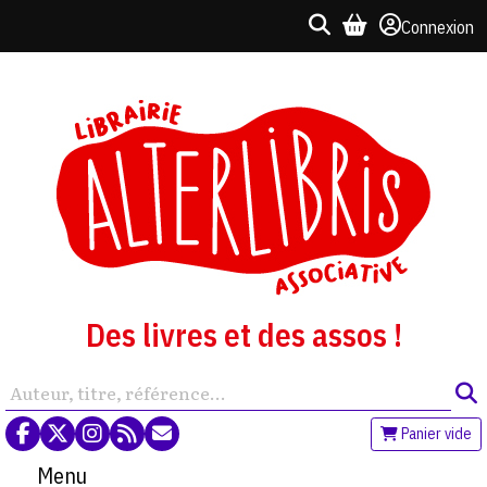
Connexion
Des livres et des assos !
Panier vide
Menu