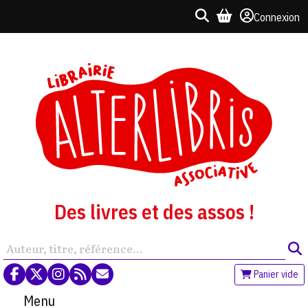
Connexion
Des livres et des assos !
Panier vide
Menu