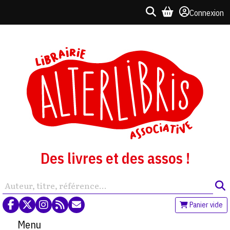
Connexion
Des livres et des assos !
Panier vide
Menu