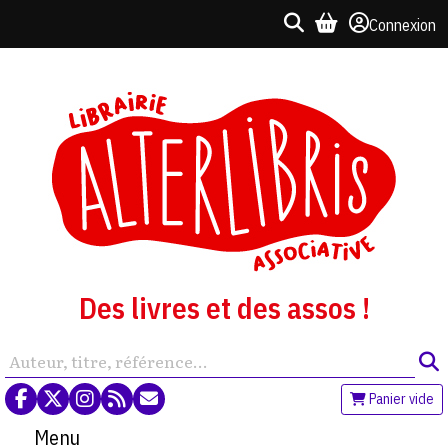
Connexion
Des livres et des assos !
Panier vide
Menu