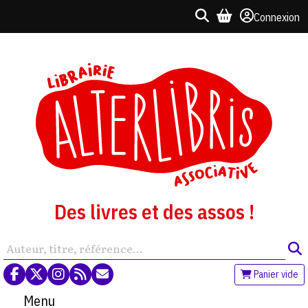
Connexion
Des livres et des assos !
Panier vide
Menu