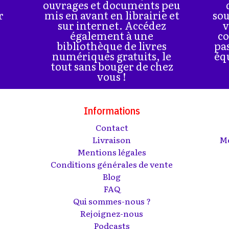
ouvrages et documents peu
r
mis en avant en librairie et
sou
sur internet. Accédez
v
également à une
co
bibliothèque de livres
pa
numériques gratuits, le
éq
tout sans bouger de chez
vous !
Informations
Contact
s
Livraison
Me
Mentions légales
Conditions générales de vente
Blog
FAQ
Qui sommes-nous ?
Rejoignez-nous
Podcasts