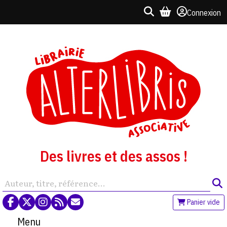
Connexion
Des livres et des assos !
Panier vide
Menu