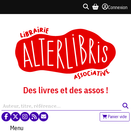
Connexion
Des livres et des assos !
Panier vide
Menu