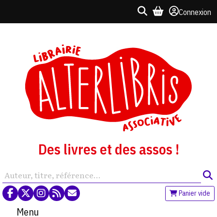
Connexion
Des livres et des assos !
Panier vide
Menu