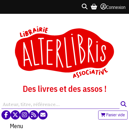
Connexion
Des livres et des assos !
Panier vide
Menu