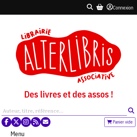
Connexion
Des livres et des assos !
Panier vide
Menu