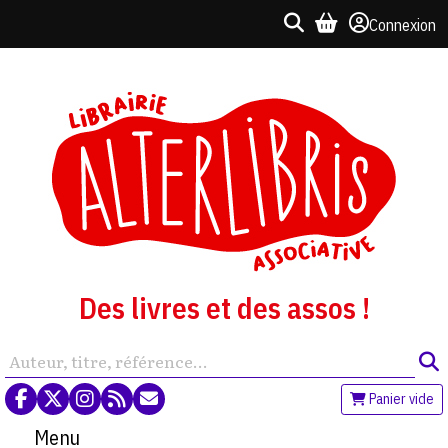
Connexion
Des livres et des assos !
Panier vide
Menu