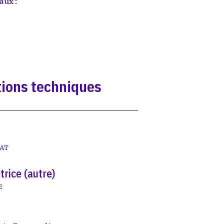
aux :
ions techniques
LAT
trice (autre)
E