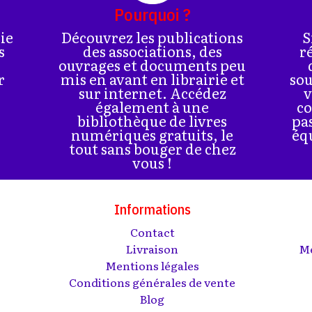
Pourquoi ?
rie
Découvrez les publications
S
s
des associations, des
r
ouvrages et documents peu
r
mis en avant en librairie et
sou
sur internet. Accédez
v
également à une
co
bibliothèque de livres
pa
numériques gratuits, le
éq
tout sans bouger de chez
vous !
Informations
Contact
s
Livraison
Me
Mentions légales
Conditions générales de vente
Blog