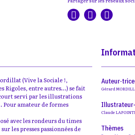
Partager sur les réseaux soci
Informat
dillat (Vive la Sociale !,
Auteur·trice
s Rigoles, entre autres…) se fait
Gérard MORDIL
court servi par les illustrations
Illustrateur·
e. Pour amateur de formes
Claude LAPOINT
osé avec les rondeurs du times
Thèmes
é sur les presses passionnées de